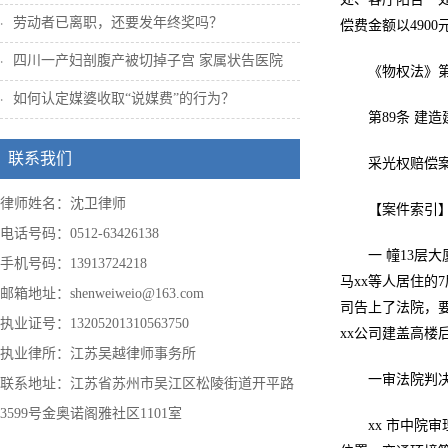
劳动者已离职，还要发年终奖吗？
偿费金额以490
四川一产妇剖腹产被切掉子宫 家属状告医院
《物权法》
如何认定媒婆收取“说媒费”的行为？
第89条 
联系我们
采光权赔偿案
律师姓名：沈卫律师
【案件索引
电话号码：0512-63426138
一 幢13层
手机号码：13913724218
马xx等人居住的
邮箱地址：shenweiweio@163.com
司告上了法院，要
执业证号：13205201310563750
xx公司建盖高楼
执业律所：江苏吴越律师事务所
一审法院判决
联系地址：江苏省苏州市吴江区松陵街道开平路
3599号金奥诺阁雅社区1101室
xx 市中