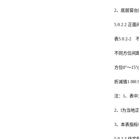
2、底层窗台
5.0.2.
表5.0.2-
不同方位间距折
方位0°～15°(
折减值1.0l0.9l0
注：1、表中
2、l为当地
3、本表指
5.0.2.3