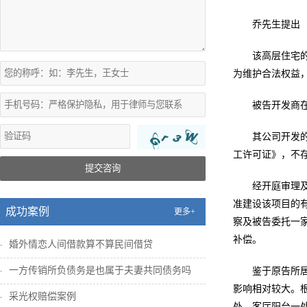
乔先生提出
该高层住宅
为维护合法权益，
被告开发商
其公司开发
工许可证》，不
提交咨询
经开庭审理
准建设该项目的
成功案例
更多+
察及被告委托一
补偿。
婚外情恋人间借款算不算民间借贷
一方传销所负债务是也属于夫妻共同债务吗
鉴于原告所
影响相对较大。
采光权赔偿案例
处、客厅阳台一处